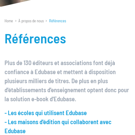
Les maisons d'édition
Les associations
Home
À propos de nous
Références
E-book d'essai personnel
Références
Distribution et prix
Information et assistance
Plus de 130 éditeurs et associations font déjà
Premiers pas avec Edubase
confiance à Edubase et mettent à disposition
Support
plusieurs milliers de titres. De plus en plus
Commentaires
d'établissements d'enseignement optent donc pour
Formations
la solution e-book d'Edubase.
Webinaires
- Les écoles qui utilisent Edubase
À propos de nous
- Les maisons d'édition qui collaborent avec
Edubase
Nouvelles