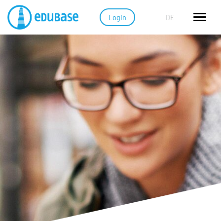
Login
DE
Fonctionnalités
Apprendre avec des e-books
Intégration de l'IA dans le lecteur Edubase
Extrait des livres
Système cloud
Sécurité des données
Print on Demand
Solutions pour :
Les écoles