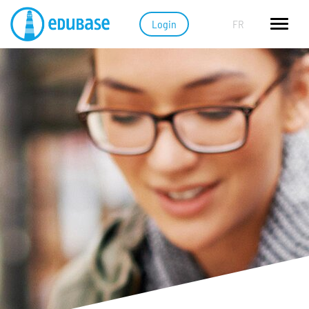
Login
FR
Edubase Funktionen
Lernen mit E-Books
Edubot (KI im E-Book)
Leseproben
Cloud-System
LMS & Office365
Datensicherheit
Print on Demand
Lösungen für