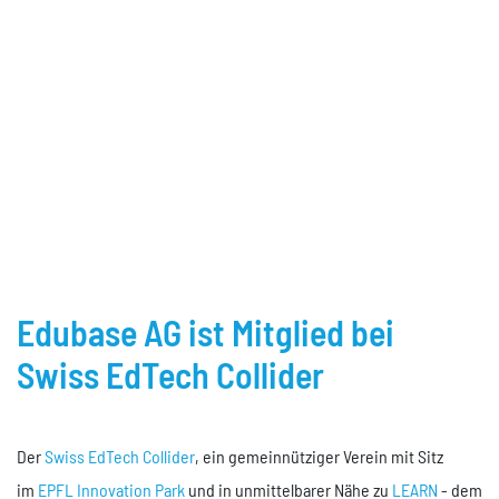
Über uns
Neuigkeiten
Unternehmen
Offene Stellen
Events
Referenzen
Kontakt
Edubase AG ist Mitglied bei
Swiss EdTech Collider
Der
Swiss EdTech Collider
, ein gemeinnütziger Verein mit Sitz
im
EPFL Innovation Park
und in unmittelbarer Nähe zu
LEARN
- dem