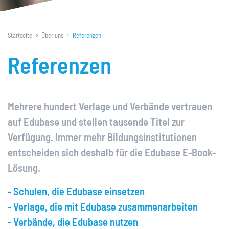
– Schulen
– Verlage
Startseite
Über uns
Referenzen
– Verbände
Referenzen
Probe E-Book
Vertrieb & Preise
Mehrere hundert Verlage und Verbände vertrauen
Information & Hilfe
auf Edubase und stellen tausende Titel zur
Erste Schritte mit Edubase
Verfügung. Immer mehr Bildungsinstitutionen
Support
entscheiden sich deshalb für die Edubase E-Book-
Feedback
Lösung.
Schulungen
- Schulen, die Edubase einsetzen
Webinare
- Verlage, die mit Edubase zusammenarbeiten
Unterrichtsideen
- Verbände, die Edubase nutzen