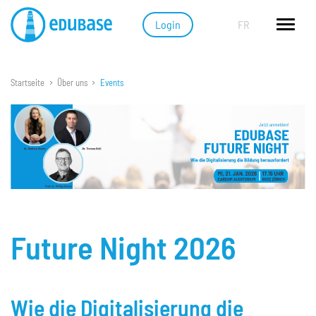
Login
FR
Startseite
Über uns
Events
Edubase Funktionen
Lernen mit E-Books
Edubot (KI im E-Book)
Leseproben
Cloud-System
LMS & Office365
Future Night 2026
Datensicherheit
Print on Demand
Wie die Digitalisierung die
Lösungen für