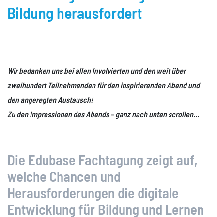
Bildung herausfordert
– Schulen
– Verlage
– Verbände
Probe E-Book
Wir bedanken uns bei allen Involvierten und den weit über
Vertrieb & Preise
zweihundert Teilnehmenden für den inspirierenden Abend und
den angeregten Austausch!
Information & Hilfe
Zu den Impressionen des Abends – ganz nach unten scrollen…
Erste Schritte mit Edubase
Support
Feedback
Die Edubase Fachtagung zeigt auf,
Schulungen
welche Chancen und
Webinare
Herausforderungen die digitale
Unterrichtsideen
Entwicklung für Bildung und Lernen